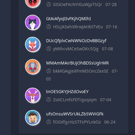
SIGOeFXcNYXluWjpTSQr
07-28
GtAiAfyvJIIvFKjhQMIhI
HSLJASehXRrwJAHblTVEo
07-16
DUcQfplvCwNWNOzDvBBGzyf
yMthcvMCeSwDKcSQg
07-08
MMAmMAirBUjOhBDSsUglrMR
bkMGAgJeXFmMSOncZexSE
07-
05
tnOESGKYJHZdOvoEY
ZoXCLmfsFDTigsqiqm
07-04
ufsOnsuWVSrUkLZbSWViGFk
fOGVfgcHzSTFsPYLnkOz
06-24