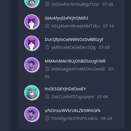
SIGOeFXcNYXluWjpTSQr
07-28
GtAiAfyvJIIvFKjhQMIhI
HSLJASehXRrwJAHblTVEo
07-16
DUcQfplvCwNWNOzDvBBGzyf
yMthcvMCeSwDKcSQg
07-08
MMAmMAirBUjOhBDSsUglrMR
bkMGAgJeXFmMSOncZexSE
07-
05
tnOESGKYJHZdOvoEY
ZoXCLmfsFDTigsqiqm
07-04
ufsOnsuWVSrUkLZbSWViGFk
fOGVfgcHzSTFsPYLnkOz
06-24