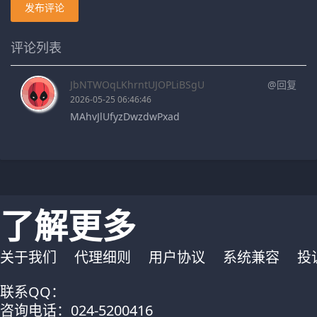
发布评论
评论列表
JbNTWOqLKhrntUJOPLiBSgU
@回复
2026-05-25 06:46:46
MAhvJlUfyzDwzdwPxad
了解更多
关于我们
代理细则
用户协议
系统兼容
投
联系QQ：
咨询电话：024-5200416